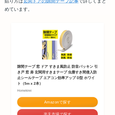
貼り方は
玄関ドアの隙間テープ記事
で詳しくまと
めています。
隙間テープ 窓 ドア すきま風防止 防音パッキン 引
き戸 窓 扉 玄関用すきまテープ 虫塵すき間侵入防
止シールテープ エアコン効率アップ D型 ホワイ
ト（5m x 2本）
Homekirei
Amazonで探す
楽天市場で探す