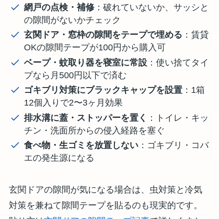
網戸の点検・補修
：破れていないか、サッシと
の隙間がないかチェック
玄関ドア・窓枠の隙間をテープで埋める
：賃貸
OKの隙間テープが100円から購入可
ベープ・蚊取り器を寝室に常設
：使い捨てタイ
プなら月500円以下で済む
ゴキブリ対策にブラックキャップを設置
：1箱
12個入りで2〜3ヶ月効果
排水溝に蓋・ストッパーを置く
：トイレ・キッ
チン・洗面所からの侵入経路を塞ぐ
食べ物・生ゴミを放置しない
：ゴキブリ・コバ
エの発生源になる
玄関ドアの隙間が気になる場合は、虫対策と冷気
対策を兼ねて隙間テープを貼るのも現実的です。