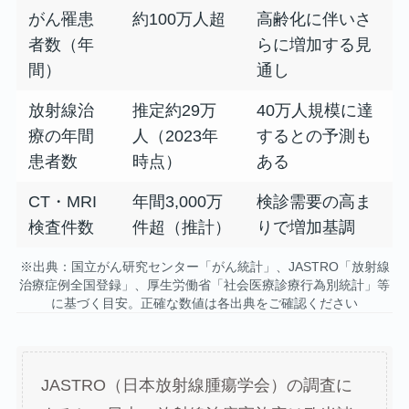
がん罹患
約100万人超
高齢化に伴いさ
者数（年
らに増加する見
間）
通し
放射線治
推定約29万
40万人規模に達
療の年間
人（2023年
するとの予測も
患者数
時点）
ある
CT・MRI
年間3,000万
検診需要の高ま
検査件数
件超（推計）
りで増加基調
※出典：国立がん研究センター「がん統計」、JASTRO「放射線
治療症例全国登録」、厚生労働省「社会医療診療行為別統計」等
に基づく目安。正確な数値は各出典をご確認ください
JASTRO（日本放射線腫瘍学会）の調査に