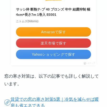
サッシ枠 断熱テ-プ 40 ブロンズ 年中 結露抑制 幅
4cm×長さ7m 1巻入 E0301
ニトムズ(Nitoms)
Amazonで探す
楽天市場で探す
Yahooショッピングで探す
ポチップ
窓の寒さ対策は、以下の記事でも詳しく解説して
います。
賃貸での窓の寒さ対策5選｜冷気を減らせば暖
房も省エネできる