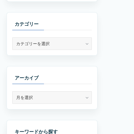
かいり
放射線技師ブロガー
田舎で働く文系放射線技師(11年目)
コスパ良く生活の質上げることが大
好きです。
当ブログでは、放射線技師の実体験
から日々の生活がラクになる方法ま
で幅広く発信しています。
詳しいプロフィール