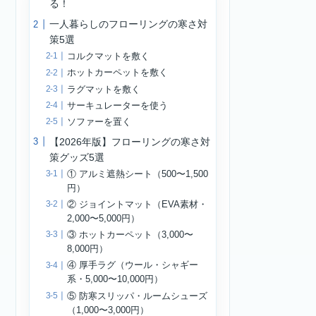
ア
ー
カ
イ
ブ
キーワードから探す
kindle
NAIPO
PayPay
アイリスオーヤマ
エアコンクリーニング
オーディオブック
サブスクリプション
ドルチェグスト
ブログで困ったこと
マッサージクッション
一人暮らし
作業効率化
便利グッズ
入浴
夫婦生活
暇つぶし