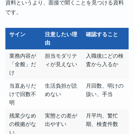
資料というより、面接で聞くことを見つける資料
です。
サイン
注意したい理
確認すること
由
業務内容が
担当モダリテ
入職後にどの検
「全般」だ
ィが見えない
査から入るか
け
当直ありだ
生活負担が読
月回数、明けの
けで回数不
めない
扱い、手当
明
残業少なめ
実態との差が
月平均、繁忙
の根拠がな
出やすい
期、検査件数
い