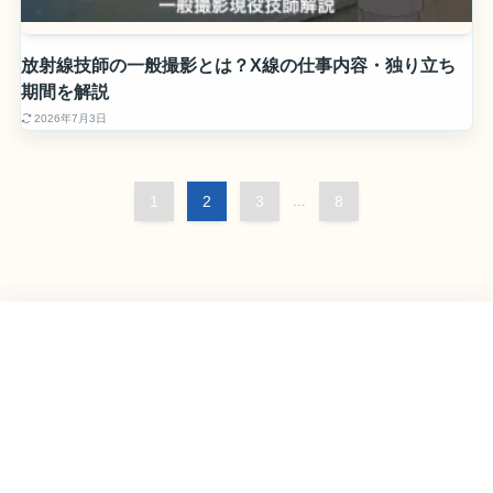
放射線技師の一般撮影とは？X線の仕事内容・独り立ち
期間を解説
2026年7月3日
1
2
3
...
8
ホーム
転職比較
キーワードから探す
(4)
(1)
(1)
(2)
kindle
NAIPO
PayPay
アイリスオーヤマ
(2)
(2)
エアコンクリーニング
オーディオブック
(6)
(7)
(1)
サブスクリプション
ドルチェグスト
ブログで困ったこと